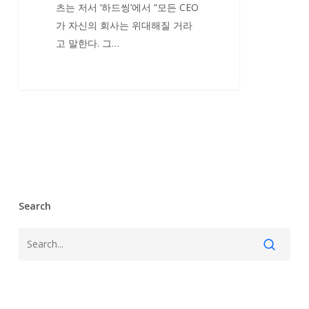
억
츠는 저서 ‘하드씽’에서 “모든 CEO
원
가 자신의 회사는 위대해질 거라
투
고 말한다. 그…
자
유
치…
이
제
본
게
임
출
Search
발
선
에
선
것”