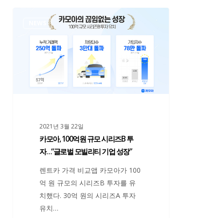
습
카
니
NEWS
모
다.”
아,
개
100
발
억
파
원
트
규
장,
모
Den
시
2021년 3월 22일
리
카모아, 100억원 규모 시리즈B 투
즈
자…“글로벌 모빌리티 기업 성장”
B
투
렌트카 가격 비교앱 카모아가 100
자…“글
억 원 규모의 시리즈B 투자를 유
로
치했다. 30억 원의 시리즈A 투자
벌
유치…
모