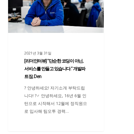
뷰]
케
“단
팅
순
파
한
트
코
장,
딩
Linnea
이
2021년 3월 31일
아
[리더인터뷰] “단순한 코딩이 아닌,
닌,
서비스를 만들고 있습니다.” 개발파
서
트장, Den
비
? 안녕하세요! 자기소개 부탁드립
스
니다! ?‍♂️ 안녕하세요, 16년 6월 인
를
턴으로 시작해서 12월에 정직원으
만
로 입사해 팀오투 경력…
들
고
있