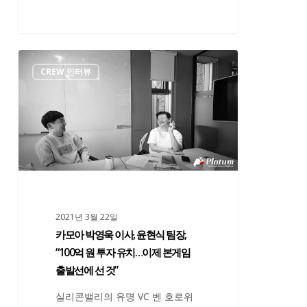
빌
리
티
카
기
CREW 인터뷰
모
업
아
성
박
장”
영
욱
이
사,
윤
2021년 3월 22일
현
카모아 박영욱 이사, 윤현식 팀장,
식
“100억 원 투자 유치…이제 본게임
팀
출발선에 선 것”
장,
“100
실리콘밸리의 유명 VC 벤 호로위