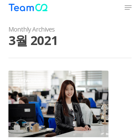
Menu
Skip
to
Close
main
Menu
content
Monthly Archives
3월 2021
[리
CREW 인터뷰
더
인
터
뷰]
“카
모
아
를