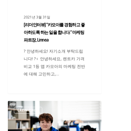
경
험
2021년 3월 31일
하
[리더인터뷰] “카모아를 경험하고 좋
고
아하도록 하는 일을 합니다.” 마케팅
좋
파트장, Linnea
아
? 안녕하세요! 자기소개 부탁드립
하
니다! ?‍♀️ 안녕하세요, 렌트카 가격
도
비교 1등 앱 카모아의 마케팅 전반
록
에 대해 고민하고,…
하
는
일
을
[리
합
CREW 인터뷰
더
니
인
다.”
터
마