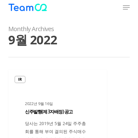
Menu
Skip
to
Close
main
Menu
content
Monthly Archives
9월 2022
신
IR
주
발
행
2022년 9월 16일
(제
신주발행(제 3자배정) 공고
3
자
당사는 2019년 5월 24일 주주총
배
회를 통해 부여 결의된 주식매수
정)