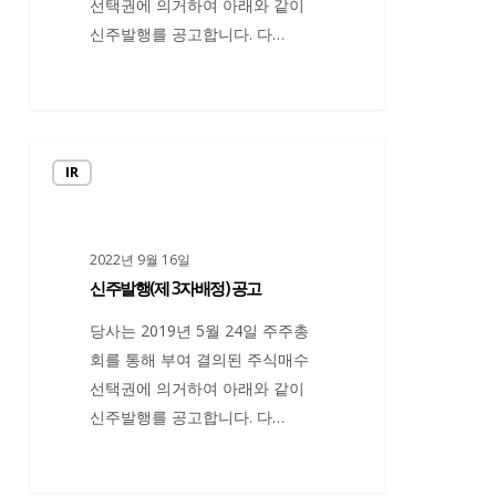
선택권에 의거하여 아래와 같이
공
신주발행를 공고합니다. 다…
고
신
IR
주
발
행
2022년 9월 16일
(제
신주발행(제 3자배정) 공고
3
자
당사는 2019년 5월 24일 주주총
배
회를 통해 부여 결의된 주식매수
정)
선택권에 의거하여 아래와 같이
공
신주발행를 공고합니다. 다…
고