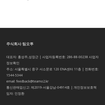
주식회사 팀오투
대표자: 홍성주,성장근 | 사업자등록번호: 286-88-00238
사업자
정보확인
주소: 서울특별시 중구 서소문로 120 ENA센터 11층 | 전화번호:
1544-5344
email: feedback@teamo2.kr
통신판매업신고: 제2019-서울강남-04914호 | 개인정보보호책
임자: 인정환