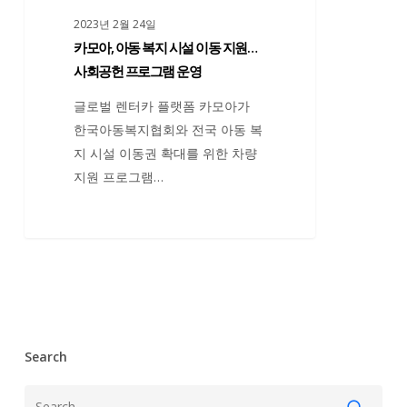
이
2023년 2월 24일
동
카모아, 아동 복지 시설 이동 지원…
지
사회공헌 프로그램 운영
원…
글로벌 렌터카 플랫폼 카모아가
사
한국아동복지협회와 전국 아동 복
회
지 시설 이동권 확대를 위한 차량
공
지원 프로그램…
헌
프
로
그
램
운
영
Search