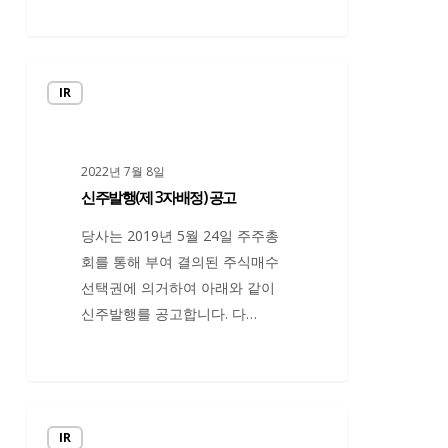
신
IR
주
발
행
2022년 7월 8일
(제
신주발행(제 3자배정) 공고
3
자
당사는 2019년 5월 24일 주주총
배
회를 통해 부여 결의된 주식매수
정)
선택권에 의거하여 아래와 같이
공
신주발행를 공고합니다. 다…
고
주
IR
식