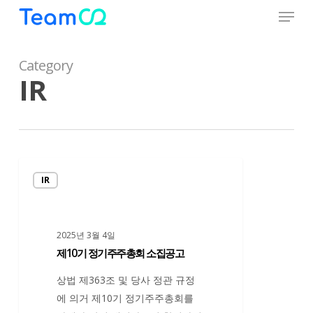
Menu
Skip
to
Close
main
Menu
content
Category
IR
제
IR
10
기
정
2025년 3월 4일
기
제10기 정기주주총회 소집공고
주
주
상법 제363조 및 당사 정관 규정
총
에 의거 제10기 정기주주총회를
회