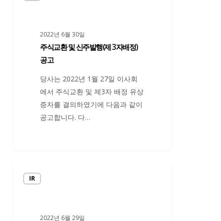
교
환
2022년 6월 30일
및
주식교환 및 신주발행(제 3자배정)
신
공고
주
발
당사는 2022년 1월 27일 이사회
행
에서 주식교환 및 제3자 배정 유상
(제
증자를 결의하였기에 다음과 같이
3
공고합니다. 다…
자
배
정)
공
신
고
IR
주
발
행
2022년 6월 29일
(제