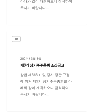
아래와 같이 개최하오니 참석하여
소
주시기 바랍니다.…
집
공
고
제
IR
9
기
정
2024년 3월 8일
기
제9기 정기주주총회 소집공고
주
주
상법 제363조 및 당사 정관 규정
총
에 의거 제9기 정기주주총회를 아
회
래와 같이 개최하오니 참석하여
소
주시기 바랍니다.…
집
공
고