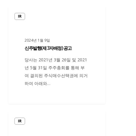
신
IR
주
발
행
2024년 1월 9일
(제
신주발행(제 3자배정) 공고
3
자
당사는 2021년 3월 26일 및 2021
배
년 5월 31일 주주총회를 통해 부
정)
여 결의된 주식매수선택권에 의거
공
하여 아래와…
고
신
IR
주
발