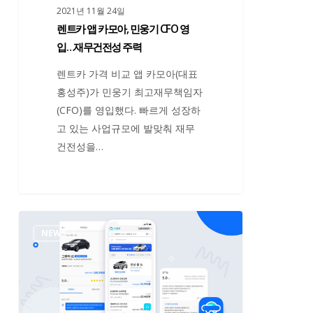
2021년 11월 24일
기
렌트카 앱 카모아, 민웅기 CFO 영
CFO
입…재무건전성 주력
영
입…
렌트카 가격 비교 앱 카모아(대표
재
홍성주)가 민웅기 최고재무책임자
무
(CFO)를 영입했다. 빠르게 성장하
건
고 있는 사업규모에 발맞춰 재무
전
건전성을…
성
주
력
홍
NEWS
성
주
카
모
아