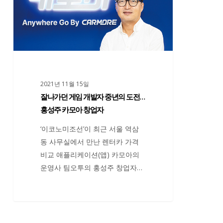
벌
던
렌
게
트
임
카
개
체
발
인
자
2021년 11월 15일
구
중
잘나가던 게임 개발자 중년의 도전…
축”
년
홍성주 카모아 창업자
의
도
‘이코노미조선’이 최근 서울 역삼
전…
동 사무실에서 만난 렌터카 가격
홍
비교 애플리케이션(앱) 카모아의
성
운영사 팀오투의 홍성주 창업자…
주
카
모
아