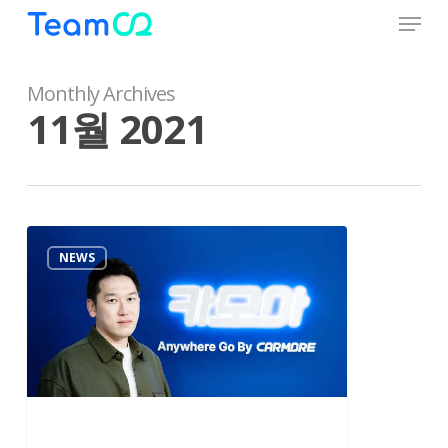
Menu
Skip
to
Close
main
Menu
content
Monthly Archives
11월 2021
렌
NEWS
트
카
앱
카
모
아,
민
웅