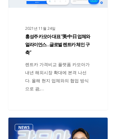
대
표
“美
2021년 11월 24일
·
홍성주 카모아 대표 “美·中·日 업체와
中
얼라이언스…글로벌 렌트카 체인 구
·
축”
日
업
렌트카 가격비교 플랫폼 카모아가
체
내년 해외시장 확대에 본격 나선
와
다. 올해 현지 업체와의 협업 방식
얼
으로 괌,…
라
이
언
스…
잘
NEWS
글
나
로
가