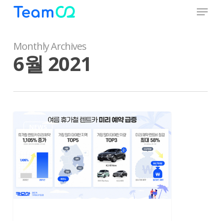
Menu
Skip
to
Close
main
Menu
content
Monthly Archives
6월 2021
7~8
NEWS
月
렌
트
카
예
약
급
증,