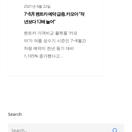
2021년 6월 22일
카
7~8月 렌트카 예약 급증, 카모아 “작
모
년보다 12배 늘어”
아
“작
렌트카 가격비교 플랫폼 ‘카모
년
아’가 여름 성수기 시즌인 7~8월간
보
차량 예약이 전년 동기 대비
다
1,105% 증가했다고…
12
배
늘
어”
Search