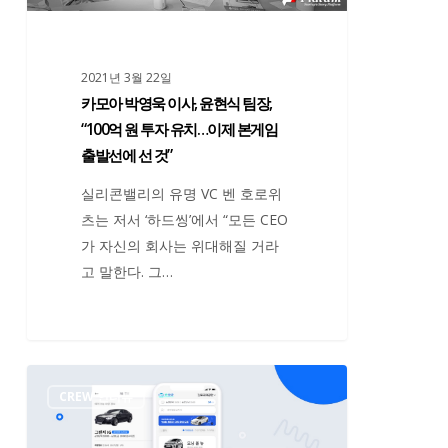
이
사,
윤
2021년 3월 22일
현
카모아 박영욱 이사, 윤현식 팀장,
식
“100억 원 투자 유치…이제 본게임
팀
출발선에 선 것”
장,
“100
실리콘밸리의 유명 VC 벤 호로위
억
츠는 저서 ‘하드씽’에서 “모든 CEO
원
가 자신의 회사는 위대해질 거라
투
고 말한다. 그…
자
유
치…
이
홍
제
CREW 인터뷰
성
본
주
게