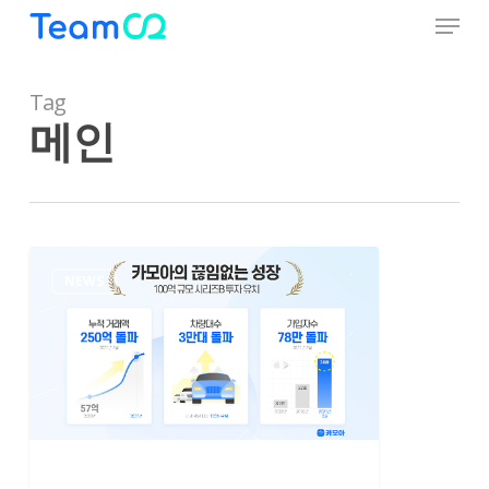
Menu
Skip
to
Close
main
Menu
content
Tag
메인
카
NEWS
모
아,
100
억
원
규
모
시