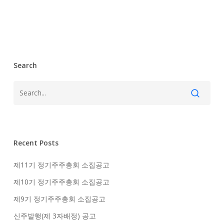
나
로
고
민
해
결
Search
했
죠”
Recent Posts
제11기 정기주주총회 소집공고
제10기 정기주주총회 소집공고
제9기 정기주주총회 소집공고
신주발행(제 3자배정) 공고