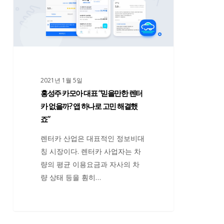
카
임
모
출
아
발
대
선
표
에
“믿
선
2021년 1월 5일
을
것”
홍성주 카모아 대표 “믿을만한 렌터
만
카 없을까? 앱 하나로 고민 해결했
한
죠”
렌
터
렌터카 산업은 대표적인 정보비대
카
칭 시장이다. 렌터카 사업자는 차
없
량의 평균 이용요금과 자사의 차
을
량 상태 등을 훤히…
까?
앱
하