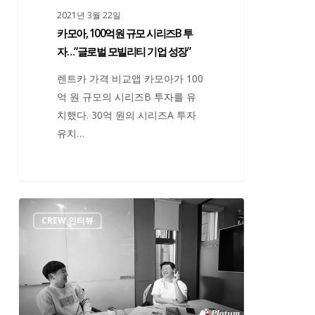
2021년 3월 22일
리
카모아, 100억원 규모 시리즈B 투
즈
자…“글로벌 모빌리티 기업 성장”
B
투
렌트카 가격 비교앱 카모아가 100
자…“글
억 원 규모의 시리즈B 투자를 유
로
치했다. 30억 원의 시리즈A 투자
벌
유치…
모
빌
리
티
카
기
CREW 인터뷰
모
업
아
성
박
장”
영
욱