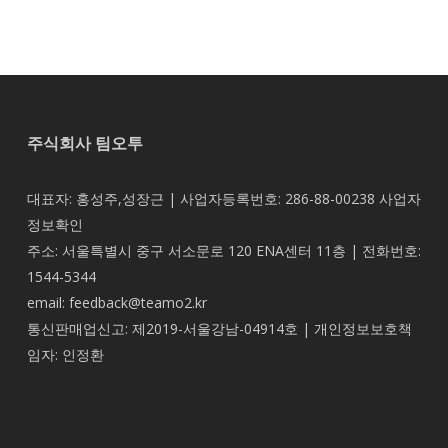
주식회사 팀오투
대표자: 홍성주,성장근 | 사업자등록번호: 286-88-00238
사업자
정보확인
주소: 서울특별시 중구 서소문로 120 ENA센터 11층 | 전화번호:
1544-5344
email: feedback@teamo2.kr
통신판매업신고: 제2019-서울강남-04914호 | 개인정보보호책
임자: 인정환