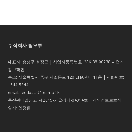
주식회사 팀오투
대표자: 홍성주,성장근 | 사업자등록번호: 286-88-00238
사업자
정보확인
주소: 서울특별시 중구 서소문로 120 ENA센터 11층 | 전화번호:
1544-5344
email: feedback@teamo2.kr
통신판매업신고: 제2019-서울강남-04914호 | 개인정보보호책
임자: 인정환