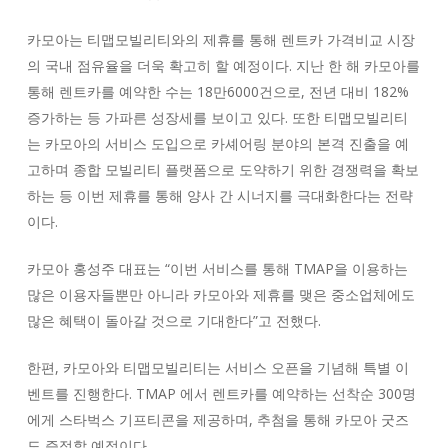
카모아는 티맵모빌리티와의 제휴를 통해 렌트카 가격비교 시장
의 국내 점유율을 더욱 확고히 할 예정이다. 지난 한 해 카모아를
통해 렌트카를 예약한 수는
18
만
6000
건으로, 전년 대비
182
%
증가하는 등 가파른 성장세를 보이고 있다. 또한 티맵모빌리티
는 카모아의 서비스 도입으로 카셰어링 분야의 본격 진출을 예
고하며 종합 모빌리티 플랫폼으로 도약하기 위한 경쟁력을 확보
하는 등 이번 제휴를 통해 양사 간 시너지를 극대화한다는 전략
이다.
카모아 홍성주 대표는 “이번 서비스를 통해
TMAP
을 이용하는
많은 이용자들뿐만 아니라 카모아와 제휴를 맺은 중소업체에도
많은 혜택이 돌아갈 것으로 기대한다”고 전했다.
한편, 카모아와 티맵모빌리티는 서비스 오픈을 기념해 특별 이
벤트를 진행한다.
TMAP
에서 렌트카를 예약하는 선착순
300
명
에게 스타벅스 기프티콘을 제공하며, 추첨을 통해 카모아 굿즈
도 증정할 예정이다.