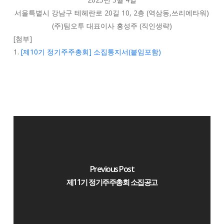
서울특별시 강남구 테헤란로 20길 10, 2층 (역삼동,쓰리에타워)
(주)팀오투 대표이사 홍성주 (직인생략)
[첨부]
1.
[제10기 정기주주총회] 소집통지서(붙임포함)
Previous Post
제11기 정기주주총회 소집공고