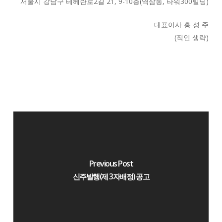
서울시 강남구 테헤란로2길 21, 9-10층(역삼동, 타워300빌딩)
대표이사 홍 성 주
(직인 생략)
Previous Post
신주발행(제 3자배정) 공고