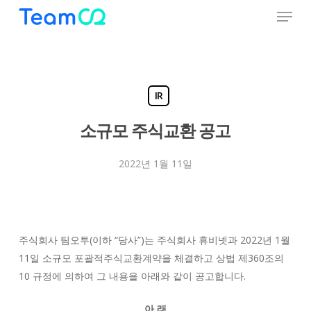
Menu
Skip
to
Close
main
Menu
content
IR
소규모 주식교환 공고
2022년 1월 11일
주식회사 팀오투(이하 “당사”)는 주식회사 휴비넷과 2022년 1월
11일 소규모 포괄적주식교환계약을 체결하고 상법 제360조의
10 규정에 의하여 그 내용을 아래와 같이 공고합니다.
아 래