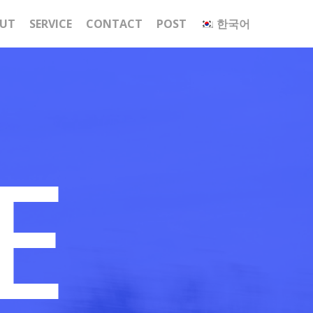
UT
SERVICE
CONTACT
POST
한국어
E