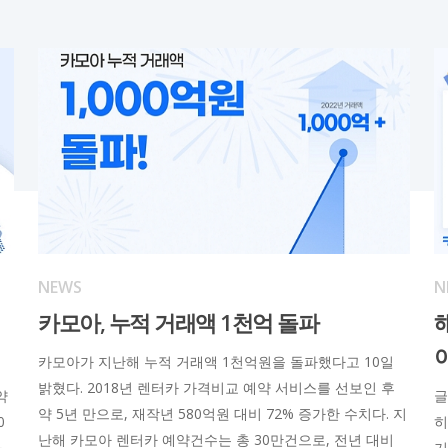
NEWS
N
카모아, 누적 거래액 1천억 돌파
카모아가 지난해 누적 거래액 1천억원을 돌파했다고 10일
밝혔다. 2018년 렌터카 가격비교 예약 서비스를 선보인 후
약
글
약 5년 만으로, 재작년 580억원 대비 72% 증가한 수치다. 지
0
히
난해 카모아 렌터카 예약건수는 총 30만건으로, 전년 대비
.
기