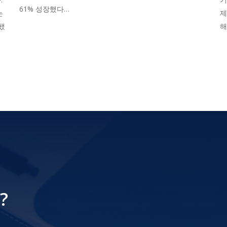
61% 성장했다…
는
제
됐
?