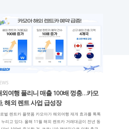
EWS
해외여행 풀리니 매출 100배 껑충…카모
아, 해외 렌트 사업 급성장
로벌 렌트카 플랫폼 카모아가 해외여행 재개 효과를 톡톡
 누리고 있다. 올해
11
월 해외 렌트카 거래대금이 전년 동
 대비
100
배 증가한 것. 코로나
19
팬데믹으로 인한 출국