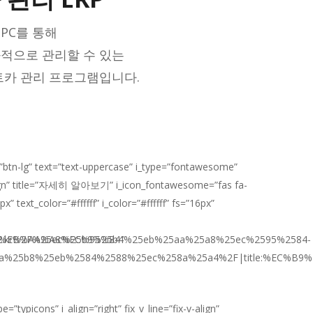
PC를 통해
적으로 관리할 수 있는
트카 관리 프로그램입니다.
e=”btn-lg” text=”text-uppercase” i_type=”fontawesome”
-v-align” title=”자세히 알아보기” i_icon_fontawesome=”fas fa-
” text_color=”#ffffff” i_color=”#ffffff” fs=”16px”
%B4%EB%AA%A8%EC%95%84″
mo2.kr%2F%25ec%25b9%25b4%25eb%25aa%25a8%25ec%2595%2584-
8a%25b8%25eb%2584%2588%25ec%258a%25a4%2F|title:%EC
=”typicons” i_align=”right” fix_v_line=”fix-v-align”