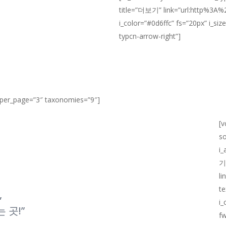
title=”더보기” link=”url:http%3A
i_color=”#0d6ffc” fs=”20px” i_si
typcn-arrow-right”]
s_per_page=”3″ taxonomies=”9″]
[v
so
i_
기
l
te
,
i_
 곳!”
fw