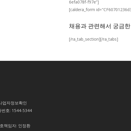
6efa078f-f97e”]
[caldera_form id="CF60701236d
채용과 관련해서 궁금한
[/ra_tab_section][/ra_tabs]
사업자정보확인
화번호:
1544-5344
보호책임자: 인정환