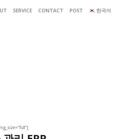
UT
SERVICE
CONTACT
POST
한국어
g_size=”full”]
관리 ERP