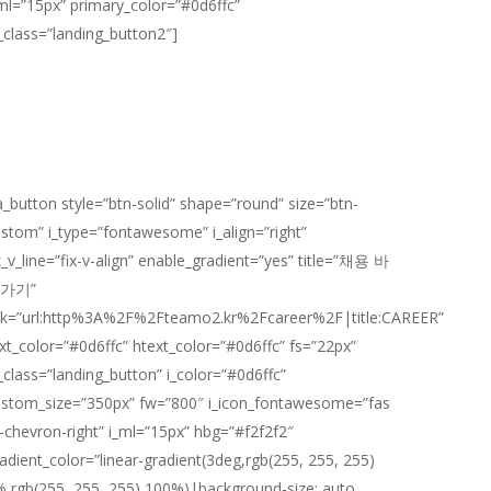
ml=”15px” primary_color=”#0d6ffc”
_class=”landing_button2″]
a_button style=”btn-solid” shape=”round” size=”btn-
stom” i_type=”fontawesome” i_align=”right”
x_v_line=”fix-v-align” enable_gradient=”yes” title=”채용 바
가기”
ink=”url:http%3A%2F%2Fteamo2.kr%2Fcareer%2F|title:CAREER”
xt_color=”#0d6ffc” htext_color=”#0d6ffc” fs=”22px”
_class=”landing_button” i_color=”#0d6ffc”
stom_size=”350px” fw=”800″ i_icon_fontawesome=”fas
-chevron-right” i_ml=”15px” hbg=”#f2f2f2″
adient_color=”linear-gradient(3deg,rgb(255, 255, 255)
,rgb(255, 255, 255) 100%)|background-size: auto