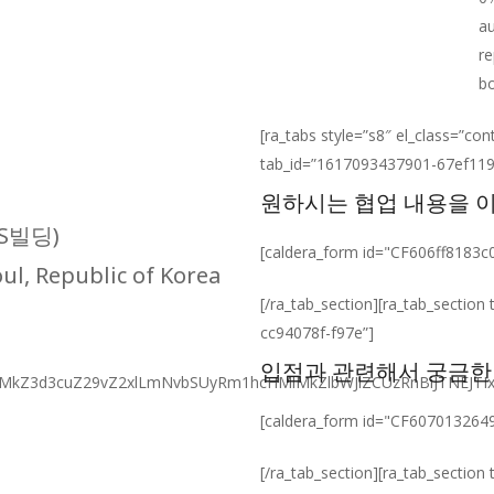
au
re
bo
[ra_tabs style=”s8″ el_class=”co
tab_id=”1617093437901-67ef119f
원하시는 협업 내용을 
]
S빌딩)
[caldera_form id="CF606ff8183c
l, Republic of Korea
[/ra_tab_section][ra_tab_secti
cc94078f-f97e”]
입점과 관련해서 궁금한
MkYlMkZ3d3cuZ29vZ2xlLmNvbSUyRm1hcHMlMkZlbWJlZCUzRnBiJT
[caldera_form id="CF607013264
[/ra_tab_section][ra_tab_secti