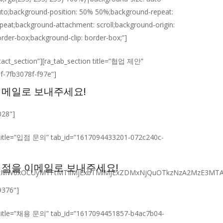
to;background-position: 50% 50%;background-repeat:
peat;background-attachment: scroll;background-origin:
rder-box;background-clip: border-box;”]
ntact_section”][ra_tab_section title=”협업 제안”
-7fb3078f-f97e”]
이메일로 보내주세요!
028"]
on title=”입점 문의” tab_id=”1617094433201-072c240c-
 점을 이메일로 보내주세요!
NEJTIxMW0xOCUyMTFtMTIlMjExbTMlMjExZDMxNjQuOTkzNzA2MzE
9376"]
on title=”채용 문의” tab_id=”1617094451857-b4ac7b04-