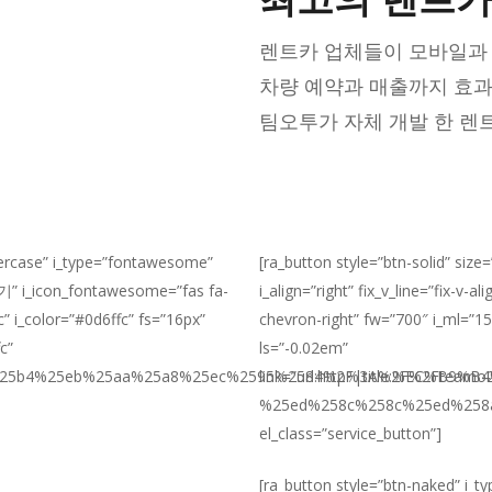
렌트카 업체들이 모바일과 
며
차량 예약과 매출까지 효과
비스입니다.
팀오투가 자체 개발 한 렌
ppercase” i_type=”fontawesome”
[ra_button style=”btn-solid” siz
아보기” i_icon_fontawesome=”fas fa-
i_align=”right” fix_v_line=”fix
” i_color=”#0d6ffc” fs=”16px”
chevron-right” fw=”700″ i_ml=”15px
c”
ls=”-0.02em”
5b9%25b4%25eb%25aa%25a8%25ec%2595%2584%2F|title:%EC%B9
link=”url:http%3A%2F%2Ftea
%25ed%258c%258c%25ed%25
el_class=”service_button”]
[ra_button style=”btn-naked” i_type