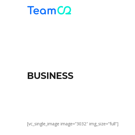
Skip
to
main
content
DRIVE TO 
이동의 자유, 우리의 손끝에서 시작됩니다
BUSINESS
[vc_single_image image=”3032″ img_size=”full”]
렌트카 가격비교 1등 앱