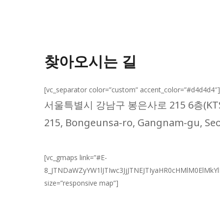
찾아오시는 길
[vc_separator color=”custom” accent_color=”#d4d4d4″
서울특별시 강남구 봉은사로 215 6층(KT
215, Bongeunsa-ro, Gangnam-gu, Seou
[vc_gmaps link=”#E-
8_JTNDaWZyYW1lJTIwc3JjJTNEJTIyaHR0cHMlM0El
size=”responsive map”]