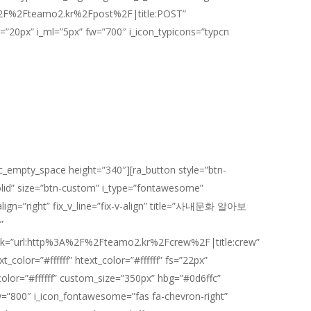
%2F%2Fteamo2.kr%2Fpost%2F|title:POST”
ze=”20px” i_ml=”5px” fw=”700″ i_icon_typicons=”typcn
c_empty_space height=”340″][ra_button style=”btn-
lid” size=”btn-custom” i_type=”fontawesome”
align=”right” fix_v_line=”fix-v-align” title=”사내문화 알아보
”
ink=”url:http%3A%2F%2Fteamo2.kr%2Fcrew%2F|title:crew”
xt_color=”#ffffff” htext_color=”#ffffff” fs=”22px”
color=”#ffffff” custom_size=”350px” hbg=”#0d6ffc”
=”800″ i_icon_fontawesome=”fas fa-chevron-right”