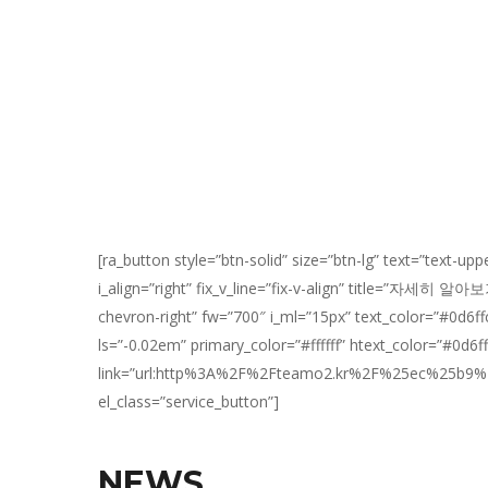
렌트카들의 가격을 한눈에 비교해보고
실제 써본 사람들의 믿을 수 있는 리뷰를 보
실시간으로 예약할 수 있는 O2O 플랫폼 서
[ra_button style=”btn-solid” size=”btn-lg” text=”text-u
i_align=”right” fix_v_line=”fix-v-align” title=”자세히 알
chevron-right” fw=”700″ i_ml=”15px” text_color=”#0d6ffc
ls=”-0.02em” primary_color=”#ffffff” htext_color=”#0d6ff
link=”url:http%3A%2F%2Fteamo2.kr%2F%25ec%2
el_class=”service_button”]
NEWS