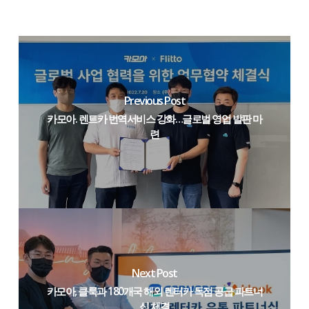
Previous Post
카모아. 렌트카 번역서비스 강화…글로벌 영업 발판 마
련
Next Post
카모아, 클룩과 180개국 해외 렌터카 독점 공급 파트너
십 체결